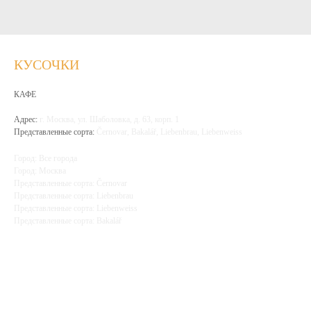
КУСОЧКИ
КАФЕ
Адрес:
г. Москва, ул. Шаболовка, д. 63, корп. 1
Представленные сорта:
Černovar, Bakalář, Liebenbrau, Liebenweiss
Город: Все города
Город: Москва
Представленные сорта: Černovar
Представленные сорта: Liebenbrau
Представленные сорта: Liebenweiss
Представленные сорта: Bakalář