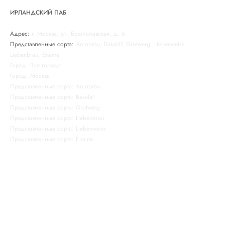
ИРЛАНДСКИЙ ПАБ
Адрес:
г. Москва, ул. Братиславская, д. 6
Представленные сорта:
Arcobräu, Bakalář, Grotwerg, Liebenweiss,
Liebenbrau, Ename
Город: Все города
Город: Москва
Представленные сорта: Arcobräu
Представленные сорта: Bakalář
Представленные сорта: Grotwerg
Представленные сорта: Liebenbrau
Представленные сорта: Liebenweiss
Представленные сорта: Ename