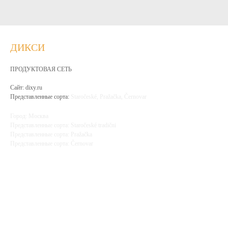
ДИКСИ
ПРОДУКТОВАЯ СЕТЬ
Сайт: dixy.ru
Представленные сорта:
Staročeské, Pražačka, Černovar
Город: Москва
Представленные сорта: Staročeské tradični
Представленные сорта: Pražačka
Представленные сорта: Černovar