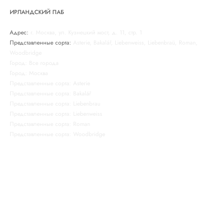
ИРЛАНДСКИЙ ПАБ
Адрес:
г. Москва, ул. Кузнецкий мост, д. 11, стр. 1
Представленные сорта:
Asterie, Bakalář, Liebenweiss, Liebenbraü, Roman,
Woodbridge
Город: Все города
Город: Москва
Представленные сорта: Asterie
Представленные сорта: Bakalář
Представленные сорта: Liebenbrau
Представленные сорта: Liebenweiss
Представленные сорта: Roman
Представленные сорта: Woodbridge