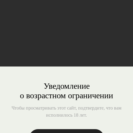
магический притягательный мир в аутентичном
английском стиле.
ПОДРОБНЕЕ
Уведомление
о возрастном ограничении
Чтобы просматривать этот сайт, подтвердите, что вам
исполнилось 18 лет.