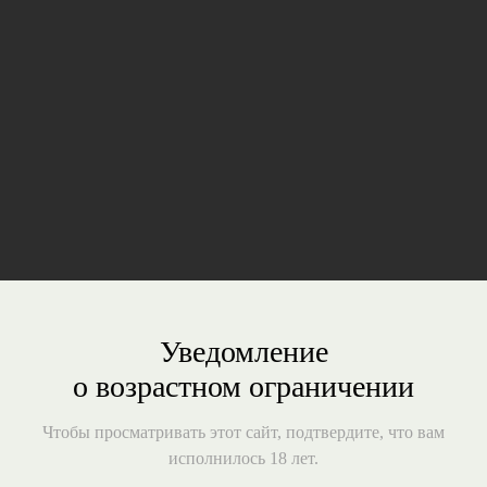
Пивоваренное сообщество для любителей пива.
Здесь варят пиво для души. Команда любит своё
дело и постоянно экспериментируем с различными
пивными стилями: от привычных лагеров
до уникальных кислых элей.
ПОДРОБНЕЕ
Уведомление
о возрастном ограничении
Чтобы просматривать этот сайт, подтвердите, что вам
исполнилось 18 лет.